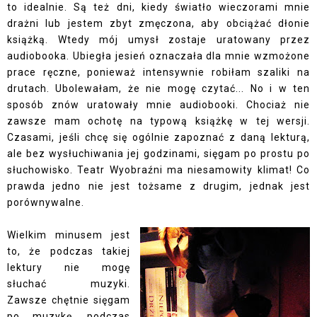
to idealnie. Są też dni, kiedy światło wieczorami mnie
drażni lub jestem zbyt zmęczona, aby obciążać dłonie
książką. Wtedy mój umysł zostaje uratowany przez
audiobooka. Ubiegła jesień oznaczała dla mnie wzmożone
prace ręczne, ponieważ intensywnie robiłam szaliki na
drutach. Ubolewałam, że nie mogę czytać... No i w ten
sposób znów uratowały mnie audiobooki. Chociaż nie
zawsze mam ochotę na typową książkę w tej wersji.
Czasami, jeśli chcę się ogólnie zapoznać z daną lekturą,
ale bez wysłuchiwania jej godzinami, sięgam po prostu po
słuchowisko. Teatr Wyobraźni ma niesamowity klimat! Co
prawda jedno nie jest tożsame z drugim, jednak jest
porównywalne.
Wielkim minusem jest
to, że podczas takiej
lektury nie mogę
słuchać muzyki.
Zawsze chętnie sięgam
po muzykę, podczas