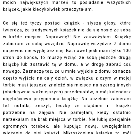
moich największych marzeń to posiadanie wszystkich
książek, jakie kiedykolwiek przeczytałam.
Co się też tyczy postaci książek - słyszę głosy, które
twierdzą, że tradycyjnych książek nie da się nosić ze sobą
w każde miejsce. Naprawdę?! Nie zauważyłam. Książkę
zabieram ze sobą wszędzie. Naprawdę wszędzie. Z domu
na pewno nie wyjdę bez niej. Ba, nawet jeśli mam tylko 100
stron do końca, to muszę wziąć ze sobą jeszcze drugą
książkę lub zostawić tę w domu, a w drogę zabrać coś
nowego. Zaznaczę też, że u mnie wyjście z domu oznacza
często wyjście na cały dzień, w związku z czym w mojej
torbie musi jeszcze znaleźć się miejsce na szereg innych
(obiektywnie ważniejszych) przedmiotów, a mój kalendarz
objętościowo przypomina książkę. Na uczelnie zabieram
też notatki, zeszyt, teczkę ze slajdami i... książki
potrzebne na zajęcia. Nie pamiętam, kiedy ostatnio
narzekałam na brak miejsca w torbie. Nie lubię specjalnie
ogromnych torebek, ale kupując nową, uwzględniam
włożenie do niej książki. Mikroskopijna książka to mój