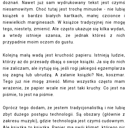
doznań. Nawet już sam wydrukowany tekst jest czymś
niesamowitym. Choć tutaj jest trochę minusów - nie lubię
książek o bardzo białych kartkach, małej czcionce i
niewielkich marginesach. W książce tradycyjnej nie mogę
tego, niestety, zmienić. Ale często ukazuje się kilka wydań,
a wtedy istnieje szansa, że jednak któreś z nich
przypadnie moim oczom do gustu.
Kolejną małą wadą jest kruchość papieru. Istnieją ludzie,
którzy aż do przesady dbają o swoje książki. Ja się do nich
nie zaliczam, ale irytuję się, jeśli rogi jakiegoś egzemplarza
się zagną lub ubrudzą. A zalanie książki? Nie, koszmar.
Tego już nie mogę znieść. Mimo wszystko często mam
wrażenie, że papier wcale nie jest taki kruchy. Co jest na
piśmie, to jest na piśmie.
Oprócz tego dodam, że jestem tradycjonalistką i nie lubię
zbyt dużego postępu technologii. Są obszary (głównie z
zakresu muzyki), gdzie technologia jest czymś cudownym.
Ale książka to książka. Papier ma swój klimat, którego nic