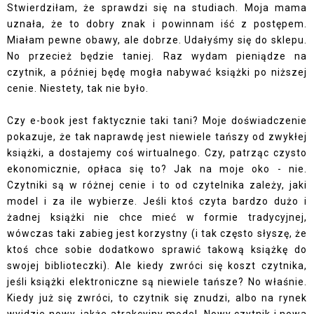
Stwierdziłam, że sprawdzi się na studiach. Moja mama
uznała, że to dobry znak i powinnam iść z postępem.
Miałam pewne obawy, ale dobrze. Udałyśmy się do sklepu.
No przecież będzie taniej. Raz wydam pieniądze na
czytnik, a później będę mogła nabywać książki po niższej
cenie. Niestety, tak nie było.
Czy e-book jest faktycznie taki tani? Moje doświadczenie
pokazuje, że tak naprawdę jest niewiele tańszy od zwykłej
książki, a dostajemy coś wirtualnego. Czy, patrząc czysto
ekonomicznie, opłaca się to? Jak na moje oko - nie.
Czytniki są w różnej cenie i to od czytelnika zależy, jaki
model i za ile wybierze. Jeśli ktoś czyta bardzo dużo i
żadnej książki nie chce mieć w formie tradycyjnej,
wówczas taki zabieg jest korzystny (i tak często słyszę, że
ktoś chce sobie dodatkowo sprawić takową książkę do
swojej biblioteczki). Ale kiedy zwróci się koszt czytnika,
jeśli książki elektroniczne są niewiele tańsze? No właśnie.
Kiedy już się zwróci, to czytnik się znudzi, albo na rynek
wyjdzie nowy, jakże atrakcyjny model. Nowy czytnik i nowa