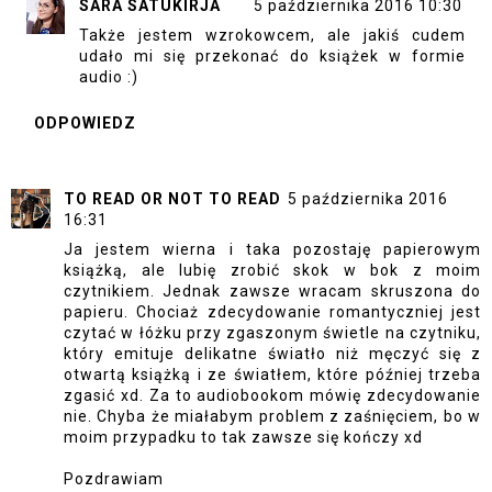
SARA SATUKIRJA
5 października 2016 10:30
Także jestem wzrokowcem, ale jakiś cudem
udało mi się przekonać do książek w formie
audio :)
ODPOWIEDZ
TO READ OR NOT TO READ
5 października 2016
16:31
Ja jestem wierna i taka pozostaję papierowym
książką, ale lubię zrobić skok w bok z moim
czytnikiem. Jednak zawsze wracam skruszona do
papieru. Chociaż zdecydowanie romantyczniej jest
czytać w łóżku przy zgaszonym świetle na czytniku,
który emituje delikatne światło niż męczyć się z
otwartą książką i ze światłem, które później trzeba
zgasić xd. Za to audiobookom mówię zdecydowanie
nie. Chyba że miałabym problem z zaśnięciem, bo w
moim przypadku to tak zawsze się kończy xd
Pozdrawiam