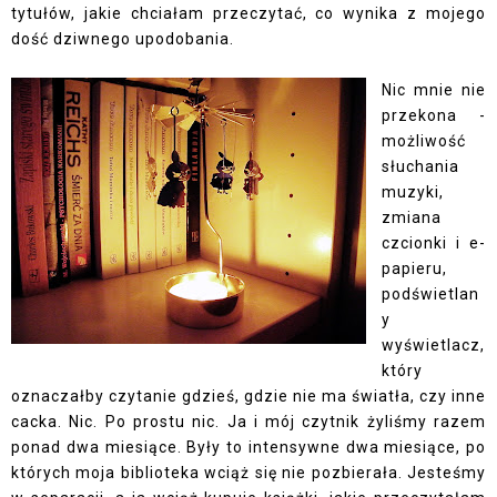
tytułów, jakie chciałam przeczytać, co wynika z mojego
dość dziwnego upodobania.
Nic mnie nie
przekona -
możliwość
słuchania
muzyki,
zmiana
czcionki i e-
papieru,
podświetlan
y
wyświetlacz,
który
oznaczałby czytanie gdzieś, gdzie nie ma światła, czy inne
cacka. Nic. Po prostu nic. Ja i mój czytnik żyliśmy razem
ponad dwa miesiące. Były to intensywne dwa miesiące, po
których moja biblioteka wciąż się nie pozbierała. Jesteśmy