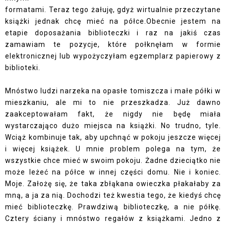
formatami. Teraz tego żałuję, gdyż wirtualnie przeczytane
książki jednak chcę mieć na półce.Obecnie jestem na
etapie doposażania biblioteczki i raz na jakiś czas
zamawiam te pozycje, które połknęłam w formie
elektronicznej lub wypożyczyłam egzemplarz papierowy z
biblioteki.
Mnóstwo ludzi narzeka na opasłe tomiszcza i małe półki w
mieszkaniu, ale mi to nie przeszkadza. Już dawno
zaakceptowałam fakt, że nigdy nie będę miała
wystarczająco dużo miejsca na książki. No trudno, tyle.
Wciąż kombinuje tak, aby upchnąć w pokoju jeszcze więcej
i więcej książek. U mnie problem polega na tym, że
wszystkie chce mieć w swoim pokoju. Żadne dzieciątko nie
może leżeć na półce w innej części domu. Nie i koniec.
Moje. Założę się, że taka zbłąkana owieczka płakałaby za
mną, a ja za nią. Dochodzi też kwestia tego, że kiedyś chcę
mieć biblioteczkę. Prawdziwą biblioteczkę, a nie półkę.
Cztery ściany i mnóstwo regałów z książkami. Jedno z