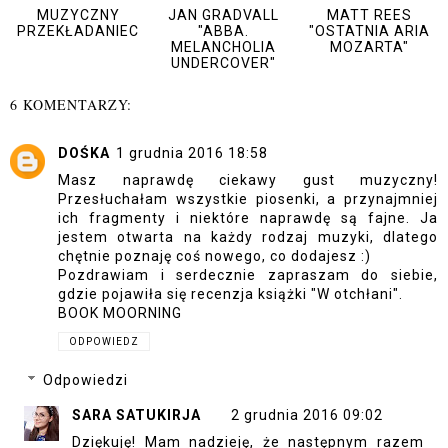
MUZYCZNY
JAN GRADVALL
MATT REES
PRZEKŁADANIEC
"ABBA.
"OSTATNIA ARIA
MELANCHOLIA
MOZARTA"
UNDERCOVER"
6 KOMENTARZY:
DOŚKA
1 grudnia 2016 18:58
Masz naprawdę ciekawy gust muzyczny!
Przesłuchałam wszystkie piosenki, a przynajmniej
ich fragmenty i niektóre naprawdę są fajne. Ja
jestem otwarta na każdy rodzaj muzyki, dlatego
chętnie poznaję coś nowego, co dodajesz :)
Pozdrawiam i serdecznie zapraszam do siebie,
gdzie pojawiła się recenzja książki "W otchłani".
BOOK MOORNING
ODPOWIEDZ
Odpowiedzi
SARA SATUKIRJA
2 grudnia 2016 09:02
Dziękuję! Mam nadzieję, że następnym razem