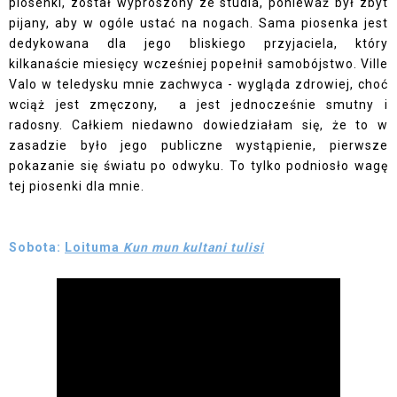
piosenki, został wyproszony ze studia, ponieważ był zbyt
pijany, aby w ogóle ustać na nogach. Sama piosenka jest
dedykowana dla jego bliskiego przyjaciela, który
kilkanaście miesięcy wcześniej popełnił samobójstwo. Ville
Valo w teledysku mnie zachwyca - wygląda zdrowiej, choć
wciąż jest zmęczony, a jest jednocześnie smutny i
radosny. Całkiem niedawno dowiedziałam się, że to w
zasadzie było jego publiczne wystąpienie, pierwsze
pokazanie się światu po odwyku. To tylko podniosło wagę
tej piosenki dla mnie.
Sobota:
Loituma
Kun mun kultani tulisi