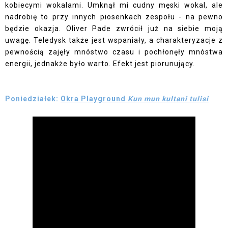
kobiecymi wokalami. Umknął mi cudny męski wokal, ale
nadrobię to przy innych piosenkach zespołu - na pewno
będzie okazja. Oliver Pade zwrócił już na siebie moją
uwagę. Teledysk także jest wspaniały, a charakteryzacje z
pewnością zajęły mnóstwo czasu i pochłonęły mnóstwa
energii, jednakże było warto. Efekt jest piorunujący.
Poniedziałek:
Okra Playground
Kun mun kultani tulisi