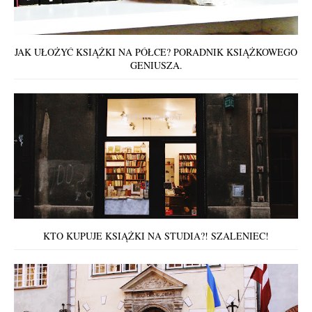
JAK UŁOŻYĆ KSIĄŻKI NA PÓŁCE? PORADNIK KSIĄŻKOWEGO
GENIUSZA.
KTO KUPUJE KSIĄŻKI NA STUDIA?! SZALENIEC!