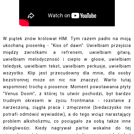
W piątek znów królował HIM. Tym razem padło na moją
ukochaną piosenkę - "Kiss of dawn". Uwielbiam przejścia
między zwrotkami a refrenem, uwielbiam gitarę,
uwielbiam melodyczność i ciepło w głosie, uwielbiam
teledysk, uwielbiam tekst, uwielbiam perkusje, uwielbiam
wszystko. Klip jest przecudowny dla mnie, dla osoby
bezstronnej może on nic nie znaczyć. Warto tutaj
wspomnieć trochę o piosence. Moment powstawania płyty
"Venus Doom", z której to utwór pochodzi, był bardzo
trudnym okresem w życiu frontmana - rozstanie z
narzeczoną, ciągła praca i zmęczenie (biedaczysko nie
potrafi odmówić wywiadów), a do tego wciąż narastający
problem alkoholizmu, co pociągało za sobą także inne
dolegliwości. Kiedy nagrywał partie wokalne do tej