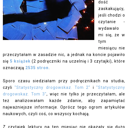
dość
zaskakujący,
jeśli chodzi o
czytanie -
wydawało
mi się, że w
tym
miesiącu nie
przeczytałam w zasadzie nic, a jednak na koncie pojawiło
się
5 książek
(2 podręczniki na uczelnię i 3 czytajki), które
oznaczają
2535 stron.
Sporo czasu siedziałam przy podręcznikach na studia,
czyli
"Statystyczny drogowskaz. Tom 2"
i
"Statystyczny
drogowskaz. Tom 3"
, więc nie tylko je przeczytałam, ale
też analizowałam każde zdanie, aby zapamiętać
najważniejsze informacje. Oprócz tego ogrom artykułów
naukowych, czyli coś, co wszyscy kochają.
Z czytajek lektury na ten miesiąc nie okazały się dużo