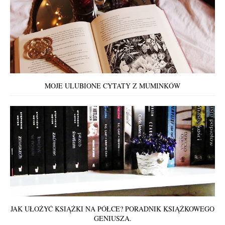
MOJE ULUBIONE CYTATY Z MUMINKÓW
JAK UŁOŻYĆ KSIĄŻKI NA PÓŁCE? PORADNIK KSIĄŻKOWEGO
GENIUSZA.