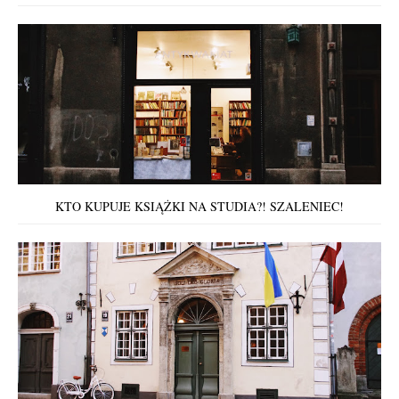
KTO KUPUJE KSIĄŻKI NA STUDIA?! SZALENIEC!