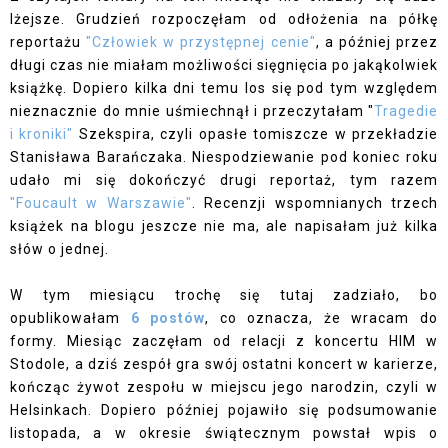
lżejsze. Grudzień rozpoczęłam od odłożenia na półkę
reportażu
"Człowiek w przystępnej cenie"
, a później przez
długi czas nie miałam możliwości sięgnięcia po jakąkolwiek
książkę. Dopiero kilka dni temu los się pod tym względem
nieznacznie do mnie uśmiechnął i przeczytałam "
Tragedie
i kroniki"
Szekspira, czyli opasłe tomiszcze w przekładzie
Stanisława Barańczaka. Niespodziewanie pod koniec roku
udało mi się dokończyć drugi reportaż, tym razem
"Foucault w Warszawie"
. Recenzji wspomnianych trzech
książek na blogu jeszcze nie ma, ale napisałam już kilka
słów o jednej.
W tym miesiącu trochę się tutaj zadziało, bo
opublikowałam
6 postów
, co oznacza, że wracam do
formy. Miesiąc zaczęłam od
relacji z koncertu HIM w
Stodole
, a dziś zespół gra swój ostatni koncert w karierze,
kończąc żywot zespołu w miejscu jego narodzin, czyli w
Helsinkach. Dopiero później pojawiło się
podsumowanie
listopada
, a w okresie świątecznym powstał
wpis o