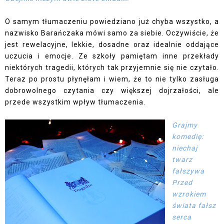
O samym tłumaczeniu powiedziano już chyba wszystko, a
nazwisko Barańczaka mówi samo za siebie. Oczywiście, że
jest rewelacyjne, lekkie, dosadne oraz idealnie oddające
uczucia i emocje. Ze szkoły pamiętam inne przekłady
niektórych tragedii, których tak przyjemnie się nie czytało.
Teraz po prostu płynęłam i wiem, że to nie tylko zasługa
dobrowolnego czytania czy większej dojrzałości, ale
przede wszystkim wpływ tłumaczenia.
Grajmy
komedię:
niechaj
twarz
fałszywa
Przed
wzrokiem
świata fałsz
serca