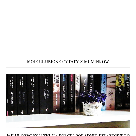
MOJE ULUBIONE CYTATY Z MUMINKÓW
JAK UŁOŻYĆ KSIĄŻKI NA PÓŁCE? PORADNIK KSIĄŻKOWEGO