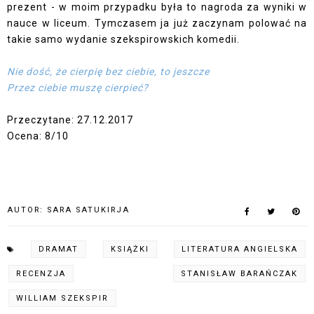
prezent - w moim przypadku była to nagroda za wyniki w
nauce w liceum. Tymczasem ja już zaczynam polować na
takie samo wydanie szekspirowskich komedii.
Nie dość, że cierpię bez ciebie, to jeszcze
Przez ciebie muszę cierpieć?
Przeczytane: 27.12.2017
Ocena: 8/10
AUTOR:
SARA SATUKIRJA
DRAMAT
KSIĄŻKI
LITERATURA ANGIELSKA
RECENZJA
STANISŁAW BARAŃCZAK
WILLIAM SZEKSPIR