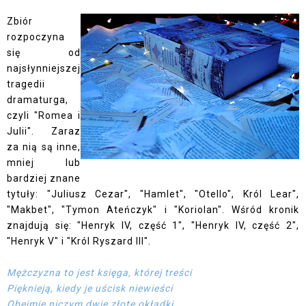
Zbiór
rozpoczyna
się od
najsłynniejszej
tragedii
dramaturga,
czyli "Romea i
Julii". Zaraz
za nią są inne,
mniej lub
bardziej znane
tytuły: "Juliusz Cezar", "Hamlet", "Otello", Król Lear",
"Makbet", "Tymon Ateńczyk" i "Koriolan". Wśród kronik
znajdują się: "Henryk IV, część 1", "Henryk IV, część 2",
"Henryk V" i "Król Ryszard III".
Mężczyzna to jest księga, której treści
Pięknieją, kiedy je uścisk niewieści
Obejmie niczym dwie złote okładki.