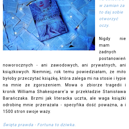
w zamian za
to daj sobie
otworzyć
oczy.
Nigdy nie
mam
żadnych
postanowień
noworocznych - ani zawodowych, ani prywatnych, ani
książkowych. Niemniej, rok temu powiedziałam, że miło
byłoby przeczytać książkę, która zalega mi na stosie i łypie
na mnie ze zgorszeniem. Mowa o zbiorze tragedii i
kronik Williama Shakespeare'a w przekładzie Stanisława
Barańczaka. Brzmi jak literacka uczta, ale waga książki
odrobinę mnie przerażała - specyfika dość poważna, a i
1500 stron swoje waży.
Święta prawda - Fortuna to dziwka.