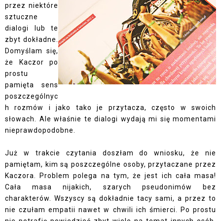
przez niektóre
sztuczne
dialogi lub te
zbyt dokładne.
Domyślam się,
że Kaczor po
prostu
pamięta sens
poszczególnyc
h rozmów i jako tako je przytacza, często w swoich
słowach. Ale właśnie te dialogi wydają mi się momentami
nieprawdopodobne.
Już w trakcie czytania doszłam do wniosku, że nie
pamiętam, kim są poszczególne osoby, przytaczane przez
Kaczora. Problem polega na tym, że jest ich cała masa!
Cała masa nijakich, szarych pseudonimów bez
charakterów. Wszyscy są dokładnie tacy sami, a przez to
nie czułam empatii nawet w chwili ich śmierci. Po prostu
nie potrafię powiedzieć zbyt wiele na temat innych osób,