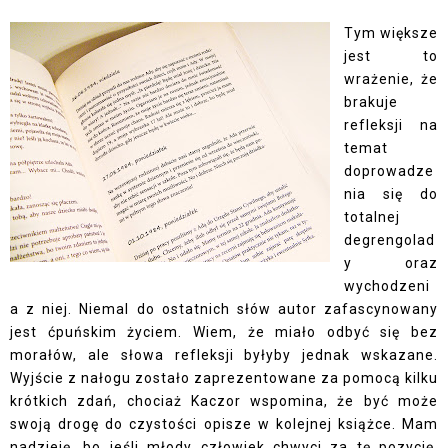
Tym większe
jest to
wrażenie, że
brakuje
refleksji na
temat
doprowadze
nia się do
totalnej
degrengolad
y oraz
wychodzeni
a z niej. Niemal do ostatnich słów autor zafascynowany
jest ćpuńskim życiem. Wiem, że miało odbyć się bez
morałów, ale słowa refleksji byłyby jednak wskazane.
Wyjście z nałogu zostało zaprezentowane za pomocą kilku
krótkich zdań, chociaż Kaczor wspomina, że być może
swoją drogę do czystości opisze w kolejnej książce. Mam
nadzieję, bo jeśli młody człowiek chwyci za tę pozycję,