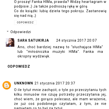
O proszę! Fanka HIMa, prawda? Widzę heartagram w
podpisie ;) Ja także podnoszę rękę w górę.
Co do książki: lubię dzieła tego pokroju. Zastanowię
się nad nią ;)
ODPOWIEDZ
Odpowiedzi
SARA SATUKIRJA
24 stycznia 2017 20:07
Ano, choć bardziej nazwę to "słuchająca HIMa"
lub "miłośniczka muzyki HIMa". Fanka ma
okropny wydźwięk.
ODPOWIEDZ
UNKNOWN
21 stycznia 2017 20:37
O ile tytuł mnie zachęcił, o tyle po przeczytaniu tych
kilku minusów nie czuję potrzeby przeczytania jej,
choć wiem, że gorąco polecasz, ale mam wrażenie,
że już coś podobnego czytałam, z tym, że nie
pamiętam co to był za tytuł...