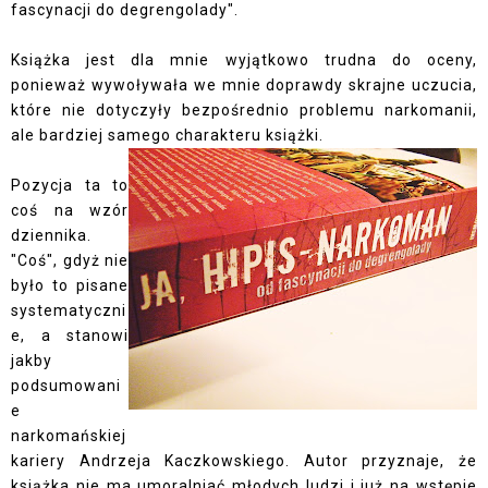
fascynacji do degrengolady".
Książka jest dla mnie wyjątkowo trudna do oceny,
ponieważ wywoływała we mnie doprawdy skrajne uczucia,
które nie dotyczyły bezpośrednio problemu narkomanii,
ale bardziej samego charakteru książki.
Pozycja ta to
coś na wzór
dziennika.
"Coś", gdyż nie
było to pisane
systematyczni
e, a stanowi
jakby
podsumowani
e
narkomańskiej
kariery Andrzeja Kaczkowskiego. Autor przyznaje, że
książka nie ma umoralniać młodych ludzi i już na wstępie