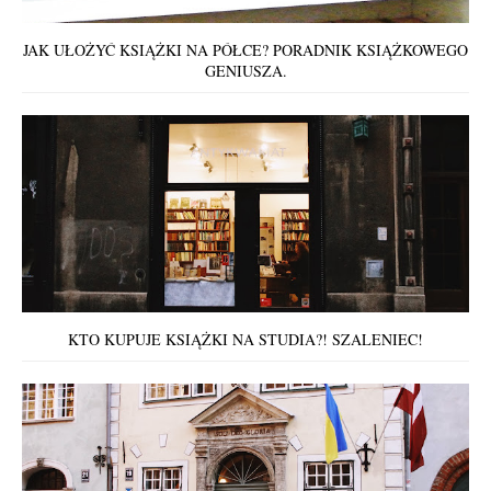
JAK UŁOŻYĆ KSIĄŻKI NA PÓŁCE? PORADNIK KSIĄŻKOWEGO
GENIUSZA.
KTO KUPUJE KSIĄŻKI NA STUDIA?! SZALENIEC!