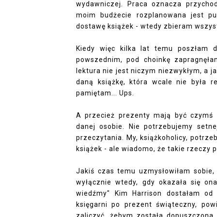
wydawniczej. Praca oznacza przycho
moim budżecie rozplanowana jest pu
dostawę książek - wtedy zbieram wszys
Kiedy więc kilka lat temu poszłam 
powszednim, pod choinkę zapragnęła
lektura nie jest niczym niezwykłym, a j
daną książkę, która wcale nie była re
pamiętam... Ups.
A przecież prezenty mają być czymś
danej osobie. Nie potrzebujemy setn
przeczytania. My, książkoholicy, potrze
książek - ale wiadomo, że takie rzeczy p
Jakiś czas temu uzmysłowiłam sobie, ż
wyłącznie wtedy, gdy okazała się on
wiedźmy" Kim Harrison dostałam od 
księgarni po prezent świąteczny, po
zaliczyć, żebym została dopuszczona 