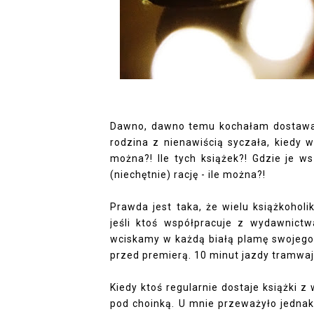
Dawno, dawno temu kochałam dostawać 
rodzina z nienawiścią syczała, kiedy 
można?! Ile tych książek?! Gdzie je w
(niechętnie) rację - ile można?!
Prawda jest taka, że wielu książkoholi
jeśli ktoś współpracuje z wydawnict
wciskamy w każdą białą plamę swojego 
przed premierą. 10 minut jazdy tramwa
Kiedy ktoś regularnie dostaje książki 
pod choinką. U mnie przeważyło jednak c