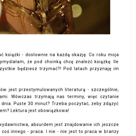
książki - dosłownie na każdą okazję. Co roku moja
wymyślałam, że pod choinką chcę znaleźć książkę. Ile
szystkie będziesz trzymać?! Pod latach przyznaję im
ków jest przestymulowanych literaturą - szczególnie,
wami. Wówczas trzymają nas terminy, więc czytanie
dnia. Puste 30 minut? Trzeba poczytać, żeby zdążyć
jem? Lektura jest obowiązkowa!
z wydawnictwa, absurdem jest znajdowanie ich jeszcze
oś innego - praca. I nie - nie jest to praca w branży