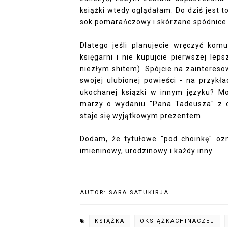
książki wtedy oglądałam. Do dziś jest 
sok pomarańczowy i skórzane spódnice
Dlatego jeśli planujecie wręczyć komu
księgarni i nie kupujcie pierwszej lep
niezłym shitem). Spójcie na zaintereso
swojej ulubionej powieści - na przykł
ukochanej książki w innym języku? Mo
marzy o wydaniu "Pana Tadeusza" z c
staje się wyjątkowym prezentem.
Dodam, że tytułowe "pod choinkę" ozn
imieninowy, urodzinowy i każdy inny.
AUTOR:
SARA SATUKIRJA
KSIĄŻKA
OKSIĄŻKACHINACZEJ