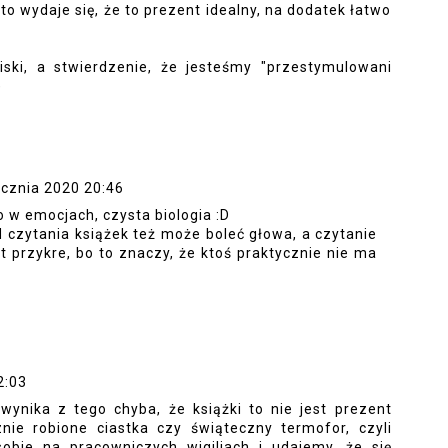
 to wydaje się, że to prezent idealny, na dodatek łatwo
ski, a stwierdzenie, że jesteśmy "przestymulowani
)
ycznia 2020 20:46
 w emocjach, czysta biologia :D
d czytania książek też może boleć głowa, a czytanie
t przykre, bo to znaczy, że ktoś praktycznie nie ma
2:03
ynika z tego chyba, że książki to nie jest prezent
znie robione ciastka czy świąteczny termofor, czyli
obie na pracowniczych wigiliach i udajemy, że się