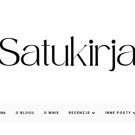
WNA
O BLOGU
O MNIE
RECENZJE
INNE POSTY