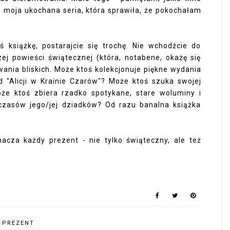
to moja ukochana seria, która sprawiła, że pokochałam
.
ś książkę, postarajcie się trochę. Nie wchodźcie do
szej powieści świątecznej (która, notabene, okażę się
wania bliskich. Może ktoś kolekcjonuje piękne wydania
ad "Alicji w Krainie Czarów"? Może ktoś szuka swojej
że ktoś zbiera rzadko spotykane, stare woluminy i
zasów jego/jej dziadków? Od razu banalna książka
acza każdy prezent - nie tylko świąteczny, ale też
PREZENT