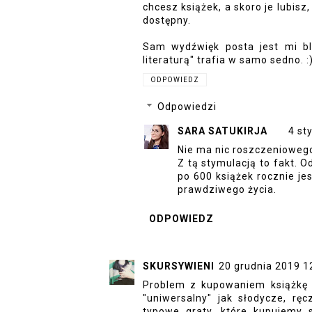
chcesz książek, a skoro je lubisz,
dostępny.
Sam wydźwięk posta jest mi bli
literaturą" trafia w samo sedno. :
ODPOWIEDZ
Odpowiedzi
SARA SATUKIRJA
4 st
Nie ma nic roszczeniowego
Z tą stymulacją to fakt. O
po 600 książek rocznie jes
prawdziwego życia.
ODPOWIEDZ
SKURSYWIENI
20 grudnia 2019 1
Problem z kupowaniem książkę w
"uniwersalny" jak słodycze, ręc
typowe graty, które kupujemy s