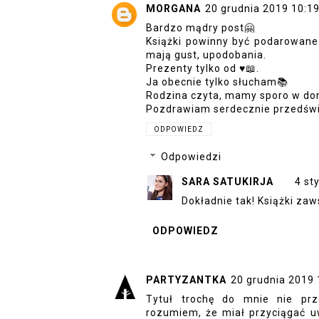
MORGANA
20 grudnia 2019 10:1
Bardzo mądry post🤗
Książki powinny być podarowane 
mają gust, upodobania.
Prezenty tylko od ♥️📖.
Ja obecnie tylko słucham📚
Rodzina czyta, mamy sporo w do
Pozdrawiam serdecznie przedświ
ODPOWIEDZ
Odpowiedzi
SARA SATUKIRJA
4 st
Dokładnie tak! Książki za
ODPOWIEDZ
PARTYZANTKA
20 grudnia 2019 
Tytuł trochę do mnie nie prz
rozumiem, że miał przyciągać uw