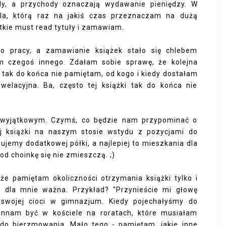
dy, a przychody oznaczają wydawanie pieniędzy. W
la, którą raz na jakiś czas przeznaczam na dużą
tkie must read tytuły i zamawiam.
do pracy, a zamawianie książek stało się chlebem
m czegoś innego. Zdałam sobie sprawę, że kolejna
a tak do końca nie pamiętam, od kogo i kiedy dostałam
welacyjna. Ba, często tej książki tak do końca nie
 wyjątkowym. Czymś, co będzie nam przypominać o
ej książki na naszym stosie wstydu z pozycjami do
bujemy dodatkowej półki, a najlepiej to mieszkania dla
od choinkę się nie zmieszczą. ;)
e pamiętam okoliczności otrzymania książki tylko i
a dla mnie ważna. Przykład? "Przynieście mi głowę
swojej cioci w gimnazjum. Kiedy pojechałyśmy do
winnam być w kościele na roratach, które musiałam
do bierzmowania. Mało tego - pamiętam, jakie inne