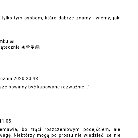
9
tylko tym osobom, które dobrze znamy i wiemy, jaki
mku 📖
ątecznie 🎄💚🍵🤗
ycznia 2020 20:43
wsze powinny być kupowane rozważnie. :)
11:05
emawia, bo trąci roszczeniowym podejściem, ale
agę. Niektórzy mogą po prostu nie wiedzieć, że nie