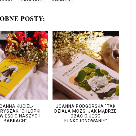
OBNE POSTY:
OANNA KUCIEL-
JOANNA PODGÓRSKA "TAK
RYSZAK "CHŁOPKI.
DZIAŁA MÓZG. JAK MĄDRZE
WIEŚĆ O NASZYCH
DBAĆ O JEGO
BABKACH"
FUNKCJONOWANIE"