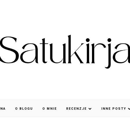
WNA
O BLOGU
O MNIE
RECENZJE
INNE POSTY