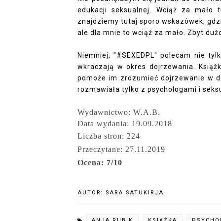
edukacji seksualnej. Wciąż za mało 
znajdziemy tutaj sporo wskazówek, gdzi
ale dla mnie to wciąż za mało. Zbyt du
Niemniej, "#SEXEDPL" polecam nie tylk
wkraczają w okres dojrzewania. Książ
pomoże im zrozumieć dojrzewanie w dzi
rozmawiała tylko z psychologami i seksu
Wydawnictwo: W.A.B.
Data wydania: 19.09.2018
Liczba stron: 224
Przeczytane: 27.11.2019
Ocena: 7/10
AUTOR:
SARA SATUKIRJA
ANJA RUBIK
KSIĄŻKA
PSYCHO