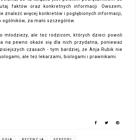
tutaj faktów oraz konkretnych informacji. Owszem,
e znaleźć więcej konkretów i pogłębionych informacji,
żo ogólników, za mało szczegółów.
o młodzieży, ale też rodzicom, których dzieci powoli
ka na pewno okaże się dla nich przydatna, ponieważ
siejszych czasach - tym bardziej, że Anja Rubik nie
ologami, ale też lekarzami, biologami i prawnikami.
LOGIA
RECENZJA
SEXEDPL