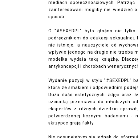
mediach społecznościowych. Patrząc n
zainteresowani mogliby nie wiedzieć o 
sposób.
O "#SEXEDPL" było głośno nie tylko 
podręcznikiem do edukacji seksualnej.
nie istnieje, a nauczyciele od wychow
wpływie jednego na drugie nie trzeba 
modelka wydała taką książkę. Dlacz
antykoncepcji i chorobach wenerycznych
Wydanie pozycji w stylu "#SEXEDPL" b
która ze smakiem i odpowiednim podej
Duża ilość estetycznych zdjęć oraz 
czcionką przemawia do młodszych odb
ekspertów z różnych dziedzin sprawił,
potwierdzonej licznymi badaniami -
skrzypce grają fakty.
Nie posunęłabym się jednak do sformuł