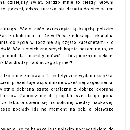
a dzisiejszy świat, bardzo mnie to cieszy. Główni
tej pozycji, gdyby autorka nie dotarła do nich w ten
dlatego. Wiele osób okrzyknęło tę książkę polskim
 Bardzo boli mnie to, że w Polsce edukacja seksualna
ania do życia w rodzinie są często katechetami - o
mówić. Wielu moich znajomych kręciło nosem na to, że
ego modelka miałaby mówić o bezpiecznym seksie,
? Moi drodzy - a dlaczego by nie?!
ardzo mnie zadowala To estetycznie wydana książka,
ściem prezentuje wspomniane wcześniej zagadnienia.
świetnie dobrana szata graficzna z dobrze dobraną
iorców. Zaproszenie do projektu szerokiego grona
 że lektura opiera się na solidnej wiedzy naukowej,
 nasze poglądy idą na moment na bok, a pierwsze
owania, że ta książka jest polskim podręcznikiem do