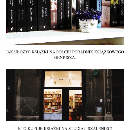
JAK UŁOŻYĆ KSIĄŻKI NA PÓŁCE? PORADNIK KSIĄŻKOWEGO
GENIUSZA.
KTO KUPUJE KSIĄŻKI NA STUDIA?! SZALENIEC!