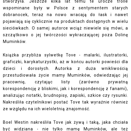
stworzyła. Jeszcze kilka lat temu te urocze trolle
wspominane były w Polsce z sentymentem starych
dobranocek, teraz na nowo wracają do łask i nawet
pojawiają się cyklicznie na produktach dostępnych w wielu
sieciówkach. O samej autorce wciąż niewiele się mówi, a
szczątkowo o jej twórczości wykraczającej poza Dolinę
Muminków.
Książka przybliża sylwetkę Tove - malarki, ilustratorki,
graficzki, karykaturzystki, aż w końcu autorki powieści dla
dzieci i dorosłych. Autorka z duża wnikliwością
przestudiowała życie mamy Muminków, odwiedzając jej
pracownię, czytając listy (zarówno prywatną
korespondencję z bliskimi, jak i korespondencję z fanami),
analizując notatki, brudnopisy, zapiski, szkice czy rysunki.
Nakreśliła czytelnikowi postać Tove tak wyraźnie również
ze względu na ich wieloletnią znajomość.
Boel Westin nakreśliła Tove jak żywą i taką, jaka chciała
być widziana - nie tylko mamę Muminków, ale też