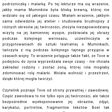
podróżniczkę i malarkę. Po tej lekturze ma się wrażenie,
jakby mama Muminków była bliską krewną, której nie
widziało się od jakiegoś czasu. Miałam wrażenie, jakbym
sama odwiedziła jej atelier i studiowała brudnopisy z
różnych okresów jej twórczości, złożyła niezapowiedzianą
wizytę na jej kamiennej wyspie, podziwiała jej obrazy
podczas kolejnego wernisażu, uczestniczyła w
przygotowaniach do sztuki teatralnej o Muminkach,
tańczyła z nią podczas kolejnego tajnego przyjęcia w
czasach wojny. To wrażenie potęguje także fakt, że Tove w
podejściu do życia wyprzedzała swoje czasy - nie chciała
zakładać rodziny i zostać żoną, której rola mogłaby
zdominować rolę malarki. Wolała wolność i przestrzeń,
dzięki której mogła tworzyć.
Czytelnik poznaje Tove od strony prywatnej i zawodowej.
Część zawodowa to nie tylko opis jej twórczości, ale także
bezpośrednie wyeksponowanie jej obrazów, zdjęć,
karykatur, portretów, fragmentów tekstów. Boel tak