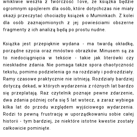
wnikliwie weszła z twórczość Tove, że książka będzie
ogromnym spojlerem dla osób, które dotychczas nie miały
okazji przeczytać chociażby książek o Muminkach. Z kolei
dla osób zaznajomionych z jej powieściami obszerne
fragmenty z ich analizą będą po prostu nudne.
Książka jest przepięknie wydana - ma twardą okładkę,
porządne szycia oraz mnóstwo obrazków. Minusem są za
to niedociągnięcia w tekście - takie jak literówki czy
nieskładne zdania. Nie pomaga także spora chaotyczność
tekstu, pomimo podzielenia go na rozdziały i podrozdziały.
Ramy czasowe praktycznie nie istnieją. Rozdziały bardziej
dotyczą dekad, w których wydarzenia z różnych lat bardzo
się przeplatają. Raz czytelnik poznaje pewne zdarzenie,
dwa zdania później cofa się 5 lat wstecz, a zaraz wybiega
kilka lat do przodu względem wyjściowego wydarzenia.
Rodzi to pewną frustrację w uporządkowaniu sobie całej
historii - tym bardziej, że niektóre istotne kwestie zostały
całkowicie pominięte.