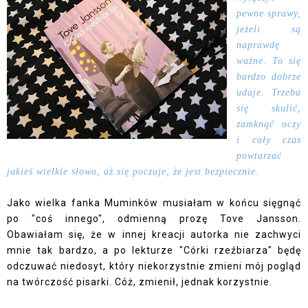
pewne sprawy,
jeżeli są
naprawdę
ważne. To się
bardzo dobrze
udaje. Trzeba
się skulić,
zamknąć oczy
i cały czas
powtarzać
jakieś wielkie słowo, aż się poczuje, że jest bezpiecznie.
Jako wielka fanka Muminków musiałam w końcu sięgnąć
po "coś innego", odmienną prozę Tove Jansson.
Obawiałam się, że w innej kreacji autorka nie zachwyci
mnie tak bardzo, a po lekturze "Córki rzeźbiarza" będę
odczuwać niedosyt, który niekorzystnie zmieni mój pogląd
na twórczość pisarki. Cóż, zmienił, jednak korzystnie.