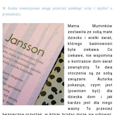
W braku towarzystwa mogę przecież zamknąć oczy i myśleć o
.
przeszłości
Mama Muminków
zestawiła ze sobą małe
dziecko i wielki świat,
którego baśniowości
była ciekawa. Co
ciekawe, nie wspomina
o kontraście dom-świat
zewnętrzny. Te dwa
otoczenia są ze sobą
związane. Autorka
pokazuje, czym jest
(powinien być) dla
dziecka dom i jak
bardzo jest dla niego
ważny. To przecież
bezpieczna przystań, w której brzdąc może się schować,