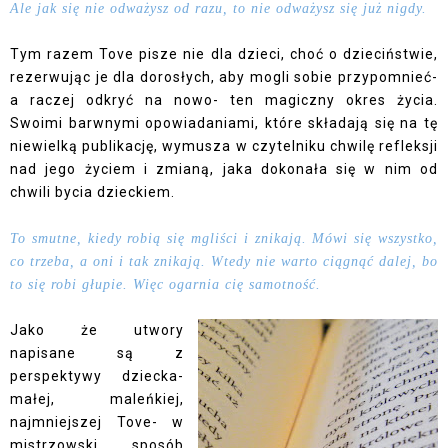
Ale jak się nie odważysz od razu, to nie odważysz się już nigdy.
Tym razem Tove pisze nie dla dzieci, choć o dzieciństwie,
rezerwując je dla dorosłych, aby mogli sobie przypomnieć-
a raczej odkryć na nowo- ten magiczny okres życia.
Swoimi barwnymi opowiadaniami, które składają się na tę
niewielką publikację, wymusza w czytelniku chwilę refleksji
nad jego życiem i zmianą, jaka dokonała się w nim od
chwili bycia dzieckiem.
To smutne, kiedy robią się mgliści i znikają. Mówi się wszystko,
co trzeba, a oni i tak znikają. Wtedy nie warto ciągnąć dalej, bo
to się robi głupie. Więc ogarnia cię samotność.
Jako że utwory
napisane są z
perspektywy dziecka-
małej, maleńkiej,
najmniejszej Tove- w
mistrzowski sposób