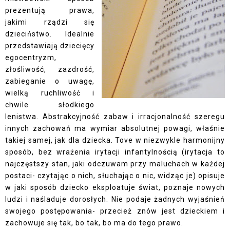
prezentują prawa,
jakimi rządzi się
dzieciństwo. Idealnie
przedstawiają dziecięcy
egocentryzm,
złośliwość, zazdrość,
zabieganie o uwagę,
wielką ruchliwość i
chwile słodkiego
lenistwa. Abstrakcyjność zabaw i irracjonalność szeregu
innych zachowań ma wymiar absolutnej powagi, właśnie
takiej samej, jak dla dziecka. Tove w niezwykle harmonijny
sposób, bez wrażenia irytacji infantylnością (irytacja to
najczęstszy stan, jaki odczuwam przy maluchach w każdej
postaci- czytając o nich, słuchając o nic, widząc je) opisuje
w jaki sposób dziecko eksploatuje świat, poznaje nowych
ludzi i naśladuje dorosłych. Nie podaje żadnych wyjaśnień
swojego postępowania- przecież znów jest dzieckiem i
zachowuje się tak, bo tak, bo ma do tego prawo.