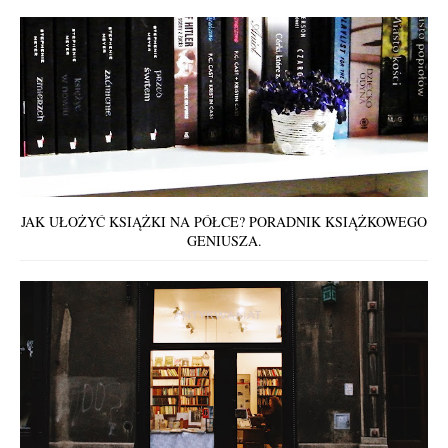
JAK UŁOŻYĆ KSIĄŻKI NA PÓŁCE? PORADNIK KSIĄŻKOWEGO
GENIUSZA.