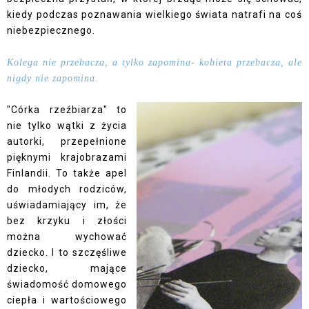
kiedy podczas poznawania wielkiego świata natrafi na coś
niebezpiecznego.
Kolega nie przebacza, a tylko zapomina- kobieta przebacza, ale
nigdy nie zapomina.
"Córka rzeźbiarza" to
nie tylko wątki z życia
autorki, przepełnione
pięknymi krajobrazami
Finlandii. To także apel
do młodych rodziców,
uświadamiający im, że
bez krzyku i złości
można wychować
dziecko. I to szczęśliwe
dziecko, mające
świadomość domowego
ciepła i wartościowego