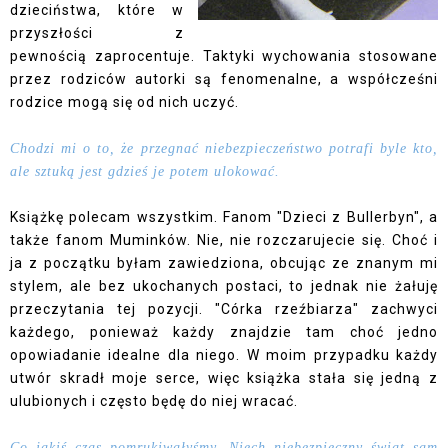
dzieciństwa, które w
przyszłości z
pewnością zaprocentuje. Taktyki wychowania stosowane
przez rodziców autorki są fenomenalne, a współcześni
rodzice mogą się od nich uczyć.
Chodzi mi o to, że przegnać niebezpieczeństwo potrafi byle kto,
ale sztuką jest gdzieś je potem ulokować.
Książkę polecam wszystkim. Fanom "Dzieci z Bullerbyn", a
także fanom Muminków. Nie, nie rozczarujecie się. Choć i
ja z początku byłam zawiedziona, obcując ze znanym mi
stylem, ale bez ukochanych postaci, to jednak nie żałuję
przeczytania tej pozycji. "Córka rzeźbiarza" zachwyci
każdego, ponieważ każdy znajdzie tam choć jedno
opowiadanie idealne dla niego. W moim przypadku każdy
utwór skradł moje serce, więc książka stała się jedną z
ulubionych i często będę do niej wracać.
Co jakiś czas pomrukiwałyśmy. Niech niebezpieczny świat sam