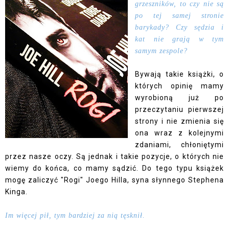
grzeszników, to czy nie są
po tej samej stronie
barykady? Czy sędzia i
kat nie grają w tym
samym zespole?
Bywają takie książki, o
których opinię mamy
wyrobioną już po
przeczytaniu pierwszej
strony i nie zmienia się
ona wraz z kolejnymi
zdaniami, chłoniętymi
przez nasze oczy. Są jednak i takie pozycje, o których nie
wiemy do końca, co mamy sądzić. Do tego typu książek
mogę zaliczyć "Rogi" Joego Hilla, syna słynnego Stephena
Kinga.
Im więcej pił, tym bardziej za nią tęsknił.