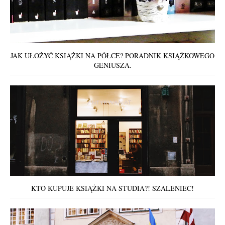
JAK UŁOŻYĆ KSIĄŻKI NA PÓŁCE? PORADNIK KSIĄŻKOWEGO
GENIUSZA.
KTO KUPUJE KSIĄŻKI NA STUDIA?! SZALENIEC!