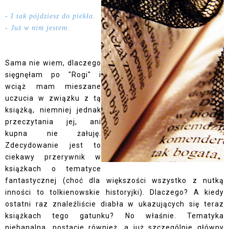
- I tak pójdziesz do piekła.
- Już w nim jestem.
Sama nie wiem, dlaczego
sięgnęłam po "Rogi" i
wciąż mam mieszane
uczucia w związku z tą
książką, niemniej jednak
przeczytania jej, ani
kupna nie żałuję.
Zdecydowanie jest to
ciekawy przerywnik w
książkach o tematyce
fantastycznej (choć dla większości wszystko z nutką
inności to tolkienowskie historyjki). Dlaczego? A kiedy
ostatni raz znaleźliście diabła w ukazujących się teraz
książkach tego gatunku? No właśnie. Tematyka
niebanalna, postacie również, a już szczególnie główny