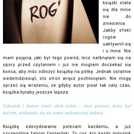
książki stała
się dla mnie
nie do
zniesienia.
Jakby efekt
rogów
uaktywnił się
i u mnie. Nie
mam pojęcia, jaki był tego powód, lecz natknęłam się na
opory przed czytaniem i już nie mogłam doczekać się
końca, aby móc odłożyć książkę na półkę. Jednak ostatnie
siedemdziesiąt, sto stron wręcz pochłonęłam. Nie mogę
oprzeć się wrażeniu, że gdyby autor pisał tak cały czas,
książka byłaby jeszcze lepsza.
Człowiek i demon leżeli obok siebie - choć pytanie, który był
którym, nadawało się na temat teologicznej debaty.
Książkę zdecydowanie polecam każdemu, a już
szczególnie fanom fantastyki. To coś, kto każdy miłośnik