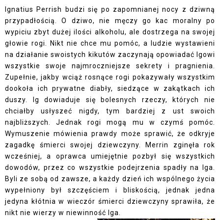
Ignatius Perrish budzi się po zapomnianej nocy z dziwną
przypadłością. O dziwo, nie męczy go kac moralny po
wypiciu zbyt dużej ilości alkoholu, ale dostrzega na swojej
głowie rogi. Nikt nie chce mu pomóc, a ludzie wystawieni
na działanie swoistych kikutów zaczynają opowiadać Igowi
wszystkie swoje najmroczniejsze sekrety i pragnienia.
Zupełnie, jakby wciąż rosnące rogi pokazywały wszystkim
dookoła ich prywatne diabły, siedzące w zakątkach ich
duszy. Ig dowiaduje się bolesnych rzeczy, których nie
chciałby usłyszeć nigdy, tym bardziej z ust swoich
najbliższych. Jednak rogi mogą mu w czymś pomóc.
Wymuszenie mówienia prawdy może sprawić, że odkryje
zagadkę śmierci swojej dziewczyny. Merrin zginęła rok
wcześniej, a oprawca umiejętnie pozbył się wszystkich
dowodów, przez co wszystkie podejrzenia spadły na Iga.
Byli ze sobą od zawsze, a każdy dzień ich wspólnego życia
wypełniony był szczęściem i bliskością, jednak jedna
jedyna kłótnia w wieczór śmierci dziewczyny sprawiła, że
nikt nie wierzy w niewinność Iga.