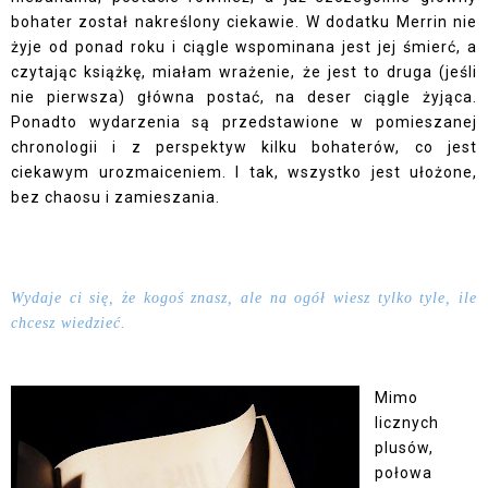
bohater został nakreślony ciekawie. W dodatku Merrin nie
żyje od ponad roku i ciągle wspominana jest jej śmierć, a
czytając książkę, miałam wrażenie, że jest to druga (jeśli
nie pierwsza) główna postać, na deser ciągle żyjąca.
Ponadto wydarzenia są przedstawione w pomieszanej
chronologii i z perspektyw kilku bohaterów, co jest
ciekawym urozmaiceniem.
I tak, wszystko jest ułożone,
bez chaosu i zamieszania.
Wydaje ci się, że kogoś znasz, ale na ogół wiesz tylko tyle, ile
chcesz wiedzieć.
Mimo
licznych
plusów,
połowa