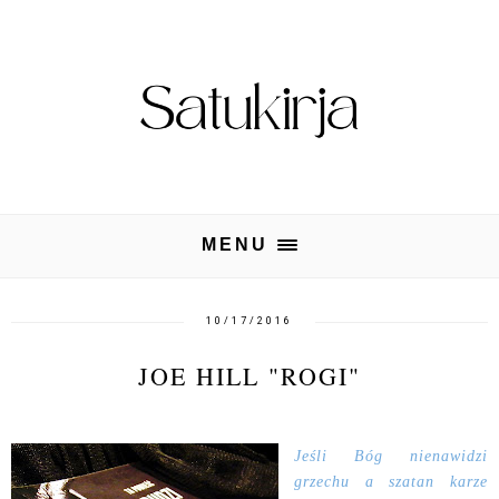
MENU
10/17/2016
JOE HILL "ROGI"
Jeśli Bóg nienawidzi
grzechu a szatan karze