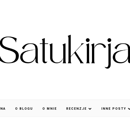
WNA
O BLOGU
O MNIE
RECENZJE
INNE POSTY