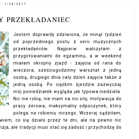
1/26/2017
Y PRZEKŁADANIEC
Jestem doprawdy zdziwiona, że minął tydzień
od poprzedniego postu z serii muzycznych
przekładańców. Najpierw walczyłam z
przygotowaniami do egzaminu, a w weekend
miałam okropny zjazd - zajęcia od rana do
wieczora, sześciogodzinny warsztat z jedną
osobą, drugiego dnia cały dzień zajęcia także z
jedną osobą. Po ciężkim zjeździe zazwyczaj
mój poniedziałek wygląda jak typowa niedziela.
Nic nie robię, nie mam na nic siły, motywacja do
pracy zerowa, maksymalny odpoczynek, który
polega na robieniu niczego. Wczoraj sądziłam,
e wiem, co się działo przez te dni, ale na pewno nic
zja, ale tradycji musi stać się zadość i przychodzę do