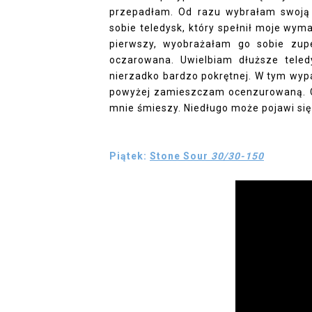
przepadłam. Od razu wybrałam swoją 
sobie teledysk, który spełnił moje wym
pierwszy, wyobrażałam go sobie zupeł
oczarowana. Uwielbiam dłuższe teledys
nierzadko bardzo pokrętnej. W tym wyp
powyżej zamieszczam ocenzurowaną. C
mnie śmieszy. Niedługo może pojawi si
Piątek:
Stone Sour
30/30-150