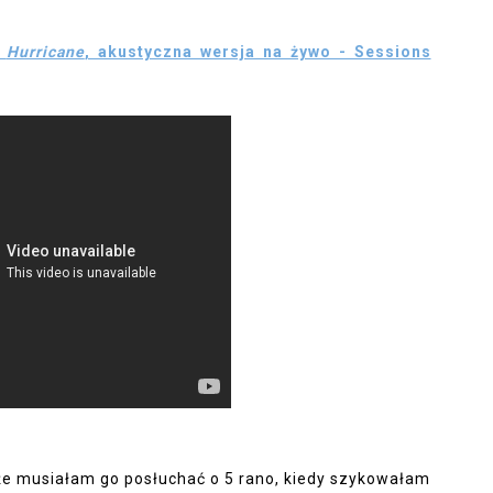
-
Hurricane
, akustyczna wersja na żywo - Sessions
że musiałam go posłuchać o 5 rano, kiedy szykowałam