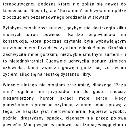
terapeutycznej, podczas której nie zbliża się nawet do
konsensusu. Niestety, ale "Poza mną" odłożyłam na półkę
z poczuciem bezsensownego brodzenia w słowach.
Byłabym jednak zbyt surowa, gdybym nie dostrzegła kilku
mocnych stron powieści. Bardzo odpowiadała mi
konstrukcja, która podczas czytania była wybawiającym
urozmaiceniem. Przede wszystkim jednak Bianca Okońska
zachwyciła mnie gorzkim, niezwykle smutnym żartem - i
to niejednokrotnie! Cudownie uchwyciła ponury uśmiech
człowieka, który zwiesza głowę i godzi się ze swoim
życiem, siląc się na resztkę dystansu i ikry.
Właśnie dlatego nie mogłam zrozumieć, dlaczego "Poza
mną" ogólnie nie przypadło mi do gustu, chociaż
niezamierzony humor skradł moje serce. Kiedy
pomyślałam o procesie czytania, zdałam sobie sprawę z
tego, że książka jest nierównomierna. Najpierw wysoko,
później drastyczny spadek, ciągnący się przez połowę
powieści. Mniej więcej w połowie bardzo się wciągnęłam i