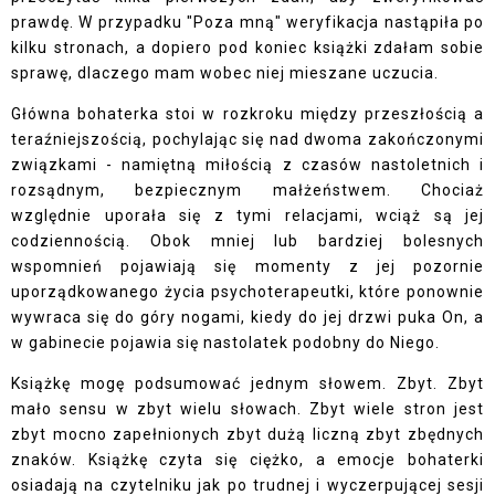
prawdę. W przypadku "Poza mną" weryfikacja nastąpiła po
kilku stronach, a dopiero pod koniec książki zdałam sobie
sprawę, dlaczego mam wobec niej mieszane uczucia.
Główna bohaterka stoi w rozkroku między przeszłością a
teraźniejszością, pochylając się nad dwoma zakończonymi
związkami - namiętną miłością z czasów nastoletnich i
rozsądnym, bezpiecznym małżeństwem. Chociaż
względnie uporała się z tymi relacjami, wciąż są jej
codziennością. Obok mniej lub bardziej bolesnych
wspomnień pojawiają się momenty z jej pozornie
uporządkowanego życia psychoterapeutki, które ponownie
wywraca się do góry nogami, kiedy do jej drzwi puka On, a
w gabinecie pojawia się nastolatek podobny do Niego.
Książkę mogę podsumować jednym słowem. Zbyt. Zbyt
mało sensu w zbyt wielu słowach. Zbyt wiele stron jest
zbyt mocno zapełnionych zbyt dużą liczną zbyt zbędnych
znaków. Książkę czyta się ciężko, a emocje bohaterki
osiadają na czytelniku jak po trudnej i wyczerpującej sesji