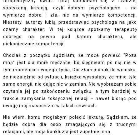
terapeutyczny świat. Tutaj spotkałam się z rzadziej
spotykaną kreacją, czyli dobrym psychologiem - na
wymiarze dobra i zła, nie na wymiarze kompetencji.
Niestety, autorzy lubią przedstawiać psychologa na jako
czarny charakter. W tej książce spotkamy terapeutę
dobrego na pewno pod kątem charakteru, ale
niekoniecznie kompetencji.
Chociaż z początku sądziłam, że może powieść "Poza
mną" jest dla mnie męczące, bo sięgnęłam po nią nie w
tym momencie swojego życia. Doszłam jednak do wniosku,
że niezależnie od sytuacji, książka wyssałaby ze mnie tyle
samo energii, nie dając nic w zamian. Nie wyobrażam sobie
czytania jej po zakończeniu związku, a tym bardziej w
trakcie zamykania toksycznej relacji - nawet biorąc pod
uwagę mój masochizm w takich chwilach.
Nie wiem, komu mogłabym polecić lekturę. Sądziłam, że
będzie dobra dla osób zmagających się z trudnymi
relacjami, ale moja konkluzja jest zupełnie inna.